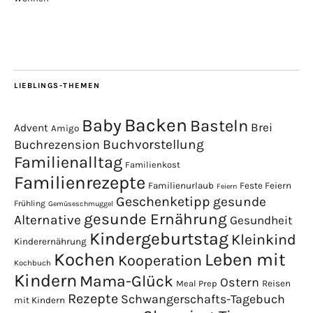
LIEBLINGS-THEMEN
Backen
Baby
Basteln
Brei
Advent
Amigo
Buchvorstellung
Buchrezension
Familienalltag
Familienkost
Familienrezepte
Familienurlaub
Feste Feiern
Feiern
Geschenketipp
gesunde
Frühling
Gemüseschmuggel
gesunde Ernährung
Alternative
Gesundheit
Kindergeburtstag
Kleinkind
Kinderernährung
Kochen
Leben mit
Kooperation
Kochbuch
Kindern
Mama-Glück
Ostern
Meal Prep
Reisen
Rezepte
Schwangerschafts-Tagebuch
mit Kindern